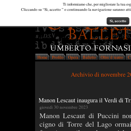
Ti informiamo che, per migliorare la tua esp
Cliccando su “Sì, accetto ” o continuando la navigazione saranno attiva
Sì, accetto
Home
Profilo
Opera
Balletto
Oltre il teatro
C
Archivio di novembre 
Manon Lescaut inaugura il Verdi di Tr
giovedì 30 novembre 2023
Manon Lescaut di Puccini non
cigno di Torre del Lago orma