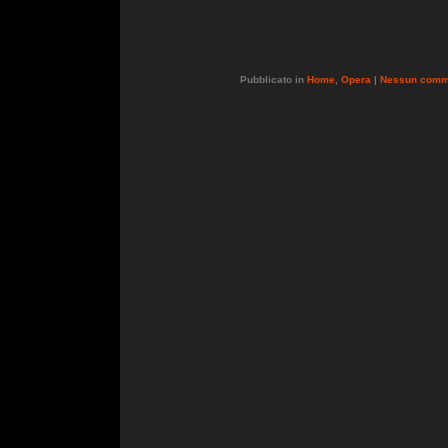
Pubblicato in
Home
,
Opera
|
Nessun comm