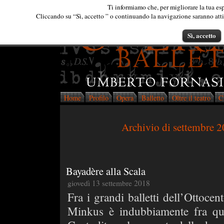
Ti informiamo che, per migliorare la tua esp
Cliccando su “Sì, accetto ” o continuando la navigazione saranno attiva
Sì, accetto
Home
Profilo
Opera
Balletto
Oltre il teatro
C
Archivio di settembre 
Bayadère alla Scala
giovedì 13 settembre 2018
Fra i grandi balletti dell’Ottoc
Minkus è indubbiamente fra quel