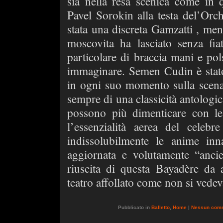
sia nella resa scenica come in 
Pavel Sorokin alla testa del’Orch
stata una discreta Gamzatti , men
moscovita ha lasciato senza fia
particolare di braccia mani e pol
immaginare. Semen Cudin è stato
in ogni suo momento sulla scena
sempre di una classicità antologica
possono più dimenticare con le
l’essenzialità aerea del cele
indissolubilmente le anime i
aggiornata e volutamente “anci
riuscita di questa Bayadère da 
teatro affollato come non si vede
Pubblicato in
Balletto
,
Home
|
Nessun com