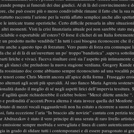
rande pompa ai funerali dei due giudici. Al di là del convincimento e d
ore, che può essere più o meno condivisibile rimane il fatto che la sua r
attutto racconta l’azione per la verità affatto semplice anche allo spett
 le intricate trame operistiche. Certo difficile pensarla in altre situazion
in altri momenti. Visti la crisi finanziaria attuale poi non sarebbe stato m
iclabile o esportabile all’estero? O forse il clichet di un Italia fortemente
un prodotto molto vendibile?.In tutti i casi bisogna riconoscere che il 
ente anche a questo tipo di forzature. Vero punto di forza era comunque l
 che al di là di un’ouverture un po’ troppo”bandistica” ,sapeva sottoli
parti liriche e vivaci. Faceva risultare così sia l’aspetto più intimamente 
re gli slanci che preludono la nuova stagione verdiana. Gregory Kunde 
da rossiniano doc come abbiamo sempre riconosciuto ad una vocalità pe
e tenori come Chris Merritt ancora all’apice della forma . Fraseggio eroi
sono alternati agli acuti più spavaldi. Al suo fianco Maria Agresta sostenev
onalità dando il meglio di sé negli aspetti lirici dell’impervia tessitura. 
d’agilità quale richiederebbe il celebre bolero “Mercè dilette amiche 
o e profondità d’accenti.Prova alterna è stata invece quella del Monforte
dotato di mezzi vocali ragguardevoli non ha esitato a ricorrere a suoni 
ssi, fatta eccezione l’aria “In braccio alle novizie” cantata con perizia te
ar Abdrazakov è stato il vero principe di una serata di raro livello artisti
emissione sempre morbida e sorvegliata e linea di canto autenticament
ia in grado di sfidare tutti i contemporanei e di essere paragonato ai gr