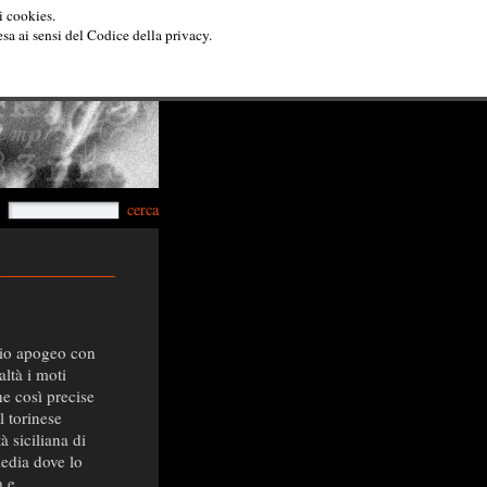
i cookies.
esa ai sensi del Codice della privacy.
cerca
prio apogeo con
altà i moti
he così precise
l torinese
à siciliana di
media dove lo
a e