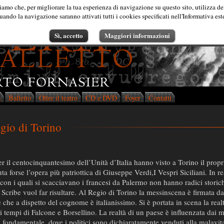
iamo che, per migliorare la tua esperienza di navigazione su questo sito, utilizza de
ando la navigazione saranno attivati tutti i cookies specificati nell'Informativa est
Sì, accetto
Maggiori informazioni
a
Balletto
Oltre il teatro
CD e DVD
Foyer
Contatti
egio di Torino
er il centocinquantesimo dell’Unità d’Italia hanno visto a Torino il pro
uta forse l’opera più patriottica di Giuseppe Verdi,I Vespri Siciliani. In re
 con i quali si scacciavano i francesi da Palermo non hanno radici storic
i Scribe vuol far risultare. Al Regio di Torino la messinscena è firmata da
he a dispetto del cognome è italianissimo. Si è portata in scena la realt
 tempi di Falcone e Borsellino. La realtà di un paese è influenzata dai 
 fondamentale, dove i politici sono dichiaratamente venduti alla malavit