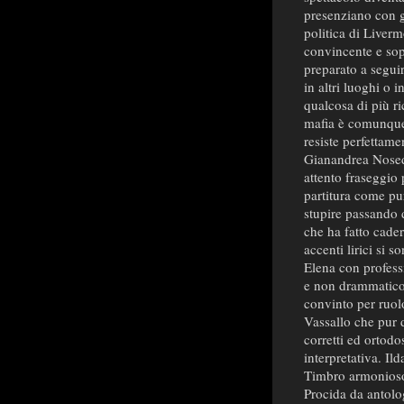
presenziano con g
politica di Liverm
convincente e sopr
preparato a seguire
in altri luoghi o 
qualcosa di più ric
mafia è comunque 
resiste perfettam
Gianandrea Noseda
attento fraseggio 
partitura come pu
stupire passando 
che ha fatto cader
accenti lirici si 
Elena con professi
e non drammatico 
convinto per ruol
Vassallo che pur 
corretti ed ortodo
interpretativa. Ild
Timbro armonioso 
Procida da antolog