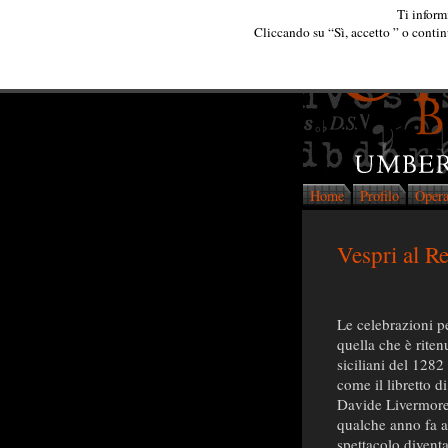
Ti inform
Cliccando su “Sì, accetto ” o continu
Home
Profilo
Oper
Vespri al R
Le celebrazioni p
quella che è riten
siciliani del 1282
come il libretto d
Davide Livermore c
qualche anno fa ai
spettacolo diventa