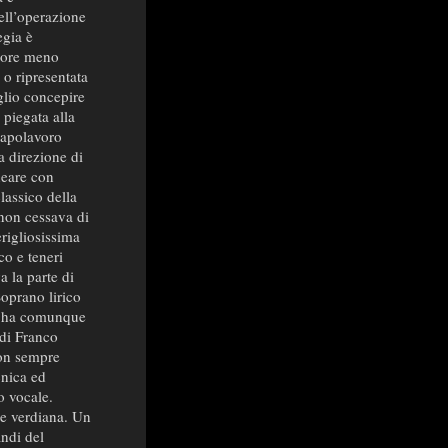
ell’operazione
egia è
atore meno
i o ripresentata
eglio concepire
 piegata alla
capolavoro
a direzione di
neare con
classico della
non cessava di
rigliosissima
co e teneri
a la parte di
Soprano lirico
“, ha comunque
 di Franco
non sempre
cnica ed
co vocale.
e verdiana. Un
andi del