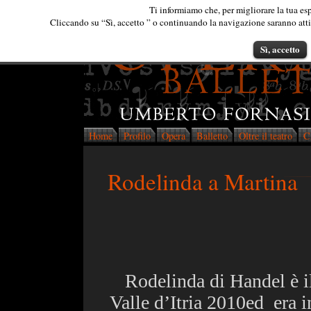
Ti informiamo che, per migliorare la tua esp
Cliccando su “Sì, accetto ” o continuando la navigazione saranno attiva
Sì, accetto
Home
Profilo
Opera
Balletto
Oltre il teatro
C
Rodelinda a Martina
Rodelinda di Handel è il 
Valle d’Itria 2010ed
era 