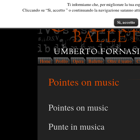
Ti informiamo che, per migliorare la tua esp
Cliccando su “Sì, accetto ” o continuando la navigazione saranno attiva
Sì, accetto
Home
Profilo
Opera
Balletto
Oltre il teatro
C
Pointes on music
Pointes on music
Punte in musica