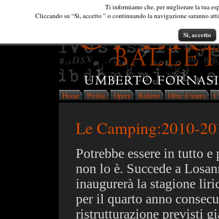
Ti informiamo che, per migliorare la tua esp
Cliccando su “Sì, accetto ” o continuando la navigazione saranno attiva
Sì, accetto
Home
Profilo
Opera
Balletto
Oltre il teatro
C
Le Camping:2010-20
Potrebbe essere in tutto e 
non lo è. Succede a Losan
inaugurerà la stagione liric
per il quarto anno consecut
ristrutturazione previsti g