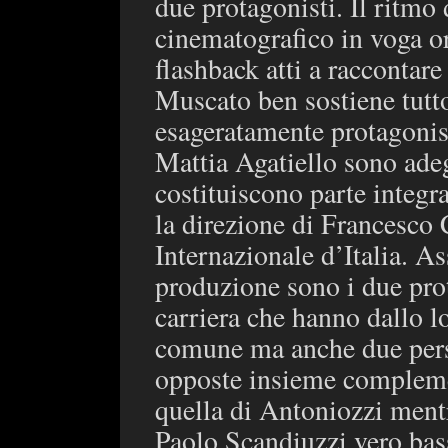
due protagonisti. Il ritm
cinematografico in voga ora
flashback atti a raccontare
Muscato ben sostiene tutto
esageratamente protagonist
Mattia Agatiello sono adeg
costituiscono parte integr
la direzione di Francesco 
Internazionale d’Italia. A
produzione sono i due prot
carriera che hanno dallo l
comune ma anche due pers
opposte insieme compleme
quella di Antoniozzi mentr
Paolo Scandiuzzi vero bas