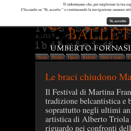
Ti informiamo che, per migliorare la tua esp
Cliccando su “Sì, accetto ” o continuando la navigazione saranno attiva
Sì, accetto
Home
Profilo
Opera
Balletto
Oltre il teatro
C
Le braci chiudono Ma
Il Festival di Martina Fra
tradizione belcantistica e 
soprattutto negli ultimi an
artistica di Alberto Triol
riguardo nei confronti del