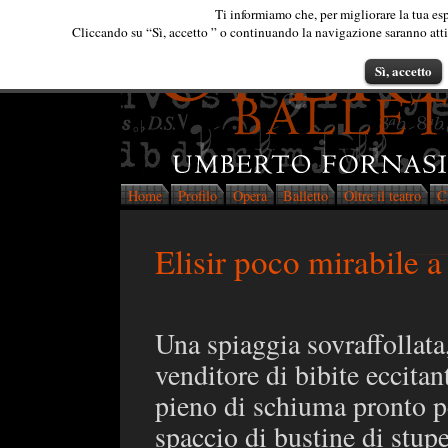
Ti informiamo che, per migliorare la tua esp
Cliccando su “Sì, accetto ” o continuando la navigazione saranno attiva
Sì, accetto
Home
Profilo
Opera
Balletto
Oltre il teatro
C
Elisir poco mirabile a
Una spiaggia sovraffollata,
venditore di bibite eccitan
pieno di schiuma pronto p
spaccio di bustine di stupe