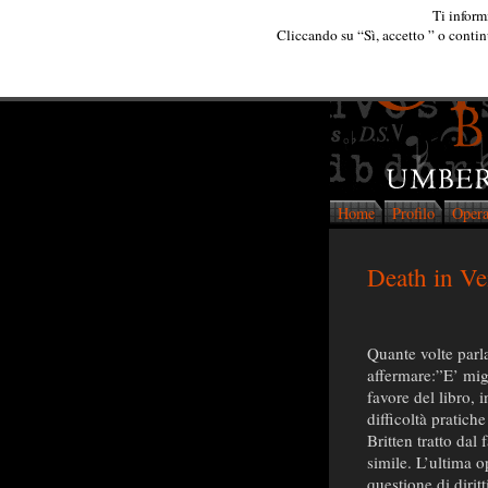
Ti inform
Cliccando su “Sì, accetto ” o continu
Home
Profilo
Oper
Death in Ve
Quante volte parl
affermare:”E’ migl
favore del libro, 
difficoltà pratich
Britten tratto da
simile. L’ultima 
questione di dirit