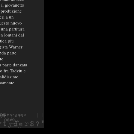
il giovanetto
coproduzione
eri a un
 questo nuovo
 una partitura
en lontani dal
tica più
egista Warner
nda parte
to
a parte danzata
o fra Tadziu e
alidissimo
isamente