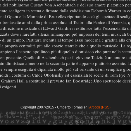
ia del nobiluomo Gustav Von Aschenbach e del suo amore platonico per 
mento scaligero in scena è firmato dalla validissima Deborah Warner in 
nal Opera e la Monnaie di Bruxelles riportando così gli spettacoli scalig
 A trentasette anni dalla prima assoluta al Teatro alla Fenice di Venezia,
a direzione musicale di Edward Gardner restituisce tutta l’essenzialità di
lizzata dove i rarefatti silenzi rimangono più impressi dei temi musicali b
di un tempo. Partitura ritenuta al tempo assai moderna e gradita alla cri
la propria centralità più allo spazio teatrale che a quello musicale. La r
appieno l’aspetto apollineo più di quello dionisiaco che pure nella seco
en presente. Quello di Aschenbach per il giovane Tadziu è un amore tut
 lato dionisiaco almeno nella seconda parte è apparso piuttosto assente. L
e sempre eseguita è dipanata molto più sul versante di un semplice gioc
endidi i costumi di Chloe Obolensky ed essenziali le scene di Tom Pye .V
 Graham Hall a sostituire il previsto Ian Boostridge.Uno spettacolo dec
i esigenti.
Copyright 2007/2015 - Umberto Fornasier |
Articoli (RSS)