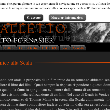
iamo che, per migliorare la tua esperienza di navigazione su questo sito, utilizza de
ando la navigazione saranno attivati tutti i cookies specificati nell'Informativa est
Sì, accetto
Maggiori informazioni
a
Balletto
Oltre il teatro
CD e DVD
Foyer
Contatti
nice alla Scala
ando con amici a proposito di un film tratto da un romanzo abbiamo sent
iore il libro del film”. Quasi sempre la risposta rispondere a questa do
in quanto la fantasia sprigionata nel lettore dalla lettura di un romanzo
n
e che esistono nella realizzazione di un film. Nel caso di Death in Venic
l famoso romanzo di Thomas Mann e in scena alla Sxcala ultimamente, il
opera del massimo compositore inglese dovette fin dalla sua genesi confr
ti d’autore legati al film del grande Luchino Visconti. L’autore del celebr