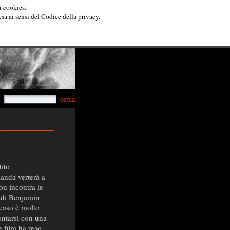
i cookies.
esa ai sensi del Codice della privacy.
cerca
ito
manda verterà a
on incontra le
e di Benjamin
 caso è molto
ontarsi con una
e film ha reso