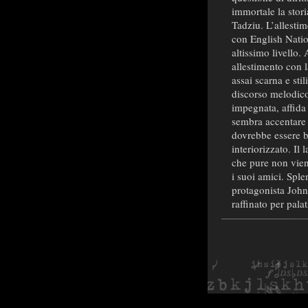
immortale la stor
Tadziu. L’allesti
con English Natio
altissimo livello.
allestimento con l
assai scarna e sti
discorso melodico 
impegnata, affida 
sembra accentare 
dovrebbe essere b
interiorizzato. Il
che pure non vien
i suoi amici. Spl
protagonista John
raffinato per palat