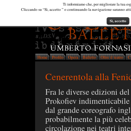
Ti informiamo che, per migliorare la tua esp
Cliccando su “Sì, accetto ” o continuando la navigazione saranno attiva
Sì, accetto
Home
Profilo
Opera
Balletto
Oltre il teatro
C
Cenerentola alla Feni
Fra le diverse edizioni del
Prokofiev indimenticabile
dal grande coreografo ingl
probabilmente la più celeb
circolazione nei teatri in