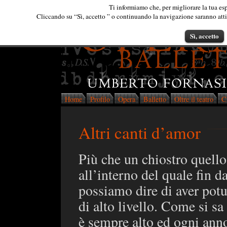
Ti informiamo che, per migliorare la tua esp
Cliccando su “Sì, accetto ” o continuando la navigazione saranno attiva
Sì, accetto
Home
Profilo
Opera
Balletto
Oltre il teatro
C
Altri canti d’amor
Più che un chiostro quell
all’interno del quale fin d
possiamo dire di aver potu
di alto livello. Come si sa 
è sempre alto ed ogni anno