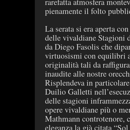
rarefatta atmosfera monte
pienamente il folto pubbli
La serata si era aperta con
delle vivaldiane Stagioni d
da Diego Fasolis che dipan
virtuosismi con equilibri 
originalità tali da raffigu
inaudite alle nostre orecch
Risplendeva in particolare 
Duilio Galletti nell’esecu
delle stagioni inframmezzat
opere vivaldiane più o me
Mathmann controtenore, c
eleganza la già citata “So